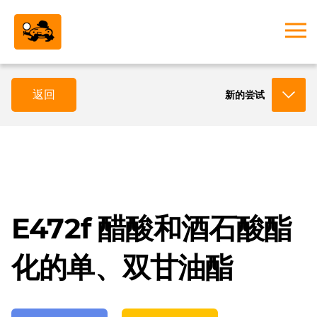
返回
新的尝试
E472f 醋酸和酒石酸酯
化的单、双甘油酯