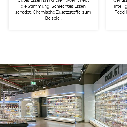
Gutes Essen stärkt die Abwehr, hebt
Genuss
die Stimmung. Schlechtes Essen
Intelli
schadet. Chemische Zusatzstoffe, zum
Food b
Beispiel.