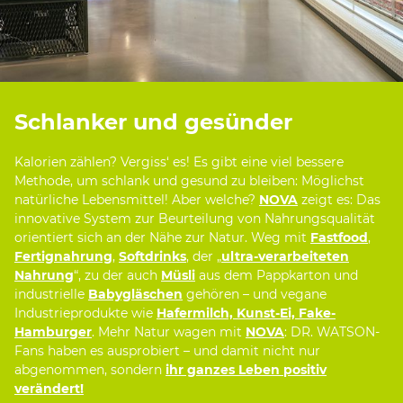
Schlanker und gesünder
Kalorien zählen? Vergiss‘ es! Es gibt eine viel bessere
Methode, um schlank und gesund zu bleiben: Möglichst
natürliche Lebensmittel! Aber welche?
NOVA
zeigt es: Das
innovative System zur Beurteilung von Nahrungsqualität
orientiert sich an der Nähe zur Natur. Weg mit
Fastfood
,
Fertignahrung
,
Softdrinks
, der „
ultra-verarbeiteten
Nahrung
“, zu der auch
Müsli
aus dem Pappkarton und
industrielle
Babygläschen
gehören – und vegane
Industrieprodukte wie
Hafermilch, Kunst-Ei, Fake-
Hamburger
. Mehr Natur wagen mit
NOVA
: DR. WATSON-
Fans haben es ausprobiert – und damit nicht nur
abgenommen, sondern
ihr ganzes Leben positiv
verändert!