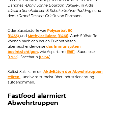
in Edekas »
Gut&Günstig Schoko Dessertcreme
«, in
Danones »
Dany Sahne Bourbon Vanille
«, in Aldis
»
Desira Schokolinsen & Schoko-Sahne-Pudding
« und
dem »
Grand Dessert Grieß
« von Ehrmann.
Oder Zusatzstoffe wie
Polysorbat 80
(E433)
und
Methylcellulose (E461)
. Auch Süßstoffe
können nach den neuen Erkenntnissen
überraschenderweise
das Immunsystem
beeinträchtigen,
wie Aspartam (
E951
), Sucralose
(
E955
), Saccharin (
E954
).
Selbst Salz kann die
Aktivitäten der Abwehrtruppen
stören
- und wird zumeist über Industrienahrung
aufgenommen.
Fastfood alarmiert
Abwehrtruppen