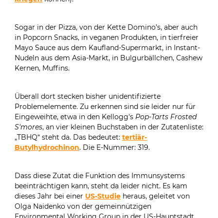
Sogar in der Pizza, von der Kette Domino’s, aber auch
in Popcorn Snacks, in veganen Produkten, in tierfreier
Mayo Sauce aus dem Kaufland-Supermarkt, in Instant-
Nudeln aus dem Asia-Markt, in Bulgurbällchen, Cashew
Kernen, Muffins.
Überall dort stecken bisher unidentifizierte
Problemelemente. Zu erkennen sind sie leider nur für
Eingeweihte, etwa in den Kellogg's
Pop-Tarts Frosted
S'mores
, an vier kleinen Buchstaben in der Zutatenliste:
„TBHQ“ steht da. Das bedeutet:
tertiär-
Butylhydrochinon
. Die E-Nummer: 319.
Dass diese Zutat die Funktion des Immunsystems
beeinträchtigen kann, steht da leider nicht. Es kam
dieses Jahr bei einer
US-Studie
heraus, geleitet von
Olga Naidenko von der gemeinnützigen
Environmental Working Group in der US-Hauptstadt