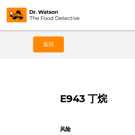
返回
E943 丁烷
风险