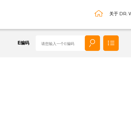
关于 DR. 
E编码
全部
E编
码