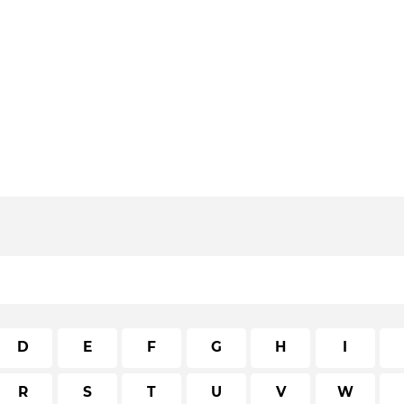
D
E
F
G
H
I
R
S
T
U
V
W