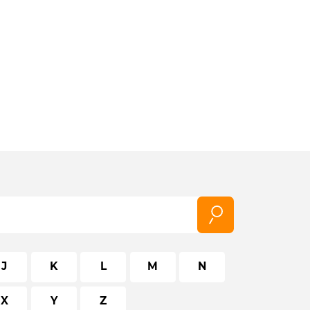
J
K
L
M
N
X
Y
Z