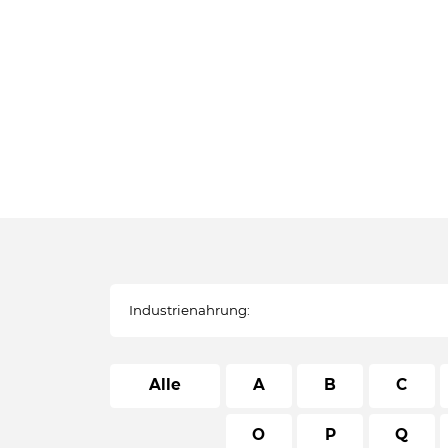
Alle
A
B
C
O
P
Q