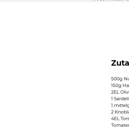
Zut
500g N
150g Ha
2EL Oli
1 Sardel
1 mittel
2 Knobl
4EL Tom
Tomate