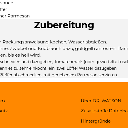
asauce
ffer
ner Parmesan
Zubereitung
h Packungsanweisung kochen, Wasser abgießen.
fanne, Zwiebel und Knoblauch dazu, goldgelb anrösten. Dan
n, bis es hell wird.
inschneiden und dazugeben, Tomatenmark (oder geviertelte frisc
nn es zu sehr einkocht, ein, zwei Löffel Wasser dazugeben.
 Pfeffer abschmecken, mit geriebenem Parmesan servieren.
um
Über DR. WATSON
utz
Zusatzstoffe Datenb
Hintergründe