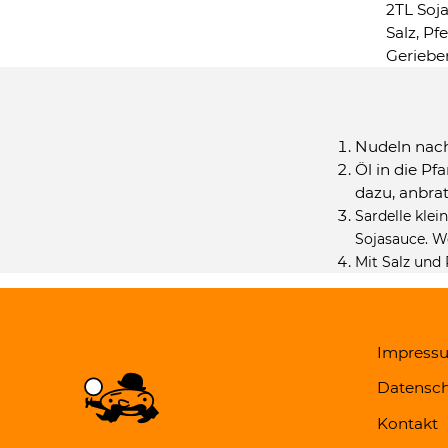
2TL Soj
Salz, Pfe
Geriebe
Nudeln nac
Öl in die P
dazu, anbrate
Sardelle kle
Sojasauce. We
Mit Salz und
Impress
Datensch
Kontakt