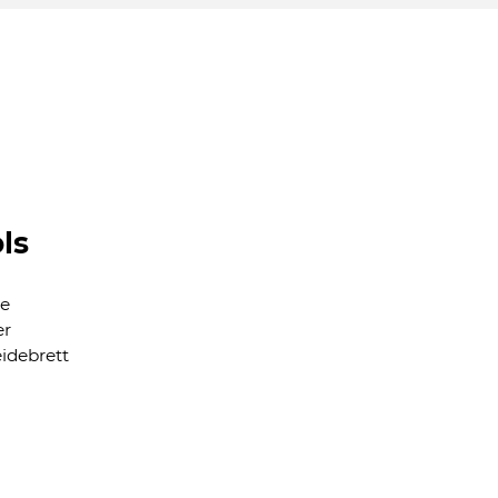
ls
e
er
idebrett