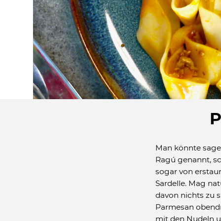
P
Man könnte sagen
Ragú genannt, sch
sogar von erstaun
Sardelle. Mag nat
davon nichts zu 
Parmesan obendrü
mit den Nudeln u