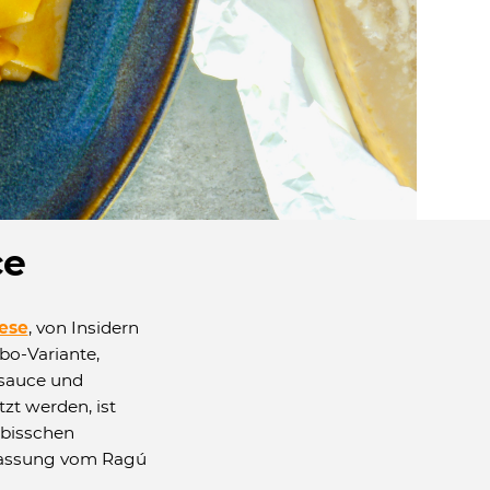
ce
ese
, von Insidern
bo-Variante,
asauce und
zt werden, ist
 bisschen
zfassung vom Ragú