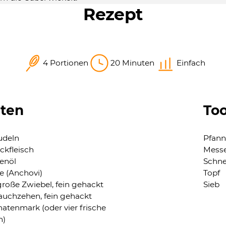
Rezept
4 Portionen
20 Minuten
Einfach
aten
Too
udeln
Pfann
ckfleisch
Mess
venöl
Schne
le (Anchovi)
Topf
große Zwiebel, fein gehackt
Sieb
auchzehen, fein gehackt
atenmark (oder vier frische
n)