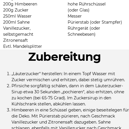
200g Himbeeren
hohe Rührschüssel
200g Zucker
(oder Glas)
250ml Wasser
Messer
200ml Sahne
Pürierstab (oder Stampfer)
Vanillezucker,
Rührgerät (oder
selbstgemacht
Schneebesen)
Zitronensaft
Evtl. Mandelsplitter
Zubereitung
„Läuterzucker“ herstellen: In einem Topf Wasser mit
Zucker vermischen und erhitzen, dabei stetig umrühren.
Pfirsiche sorgfältig schälen, dann in dem Läuterzucker-
Sirup etwa 30 Sekunden „pochieren“, also erhitzen, ohne
zu kochen (bei 65-75 Grad). Im Zuckersirup in den
Kühlschrank stellen, abkühlen lassen.
Himbeeren in eine Schüssel geben, einige beseitelegen für
die Deko. Mit Pürierstab pürieren, nach Geschmack
Vanillezucker und Zitronensaft dazugeben. Sahne
schlagen, ebenfalls mit Vanillezucker nach Geschmack.