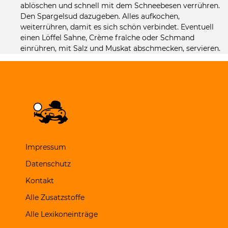
ablöschen und schnell mit dem Schneebesen verrühren.
Den Spargelsud dazugeben. Alles aufkochen,
weiterrühren, damit es sich schön verbindet.
Eventuell
einen Löffel Sahne,
Crème fraîche oder Schmand
einrühren, mit Salz und Muskat abschmecken, servieren.
Impressum
Datenschutz
Kontakt
Alle Zusatzstoffe
Alle Lexikoneinträge