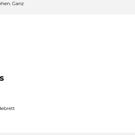
ehen. Ganz
s
ebrett