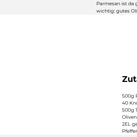
Parmesan ist da 
wichtig: gutes Oli
Zut
500g P
40 Kn
500g 
Oliven
2EL g
Pfeffer