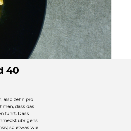
d 40
, also zehn pro
ehmen, dass das
n führt. Dass
schmeckt übrigens
siv, so etwas wie