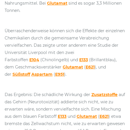
Nahrungsmittel. Bei
Glutamat
sind es sogar 3,3 Millionen
Tonnen.
Überraschenderweise können sich die Effekte der einzelnen
Chemikalien durch die gemeinsame Verabreichung
vervielfachen. Das zeigte unter anderem eine Studie der
Universität Liverpool mit den zwei
Farbstoffen
E104
(Chinolingelb) und
E133
(Brillantblau),
dem Geschmacksverstärker
Glutamat
(
E621
), und
der
Süßstoff
Aspartam
(
E951
).
Das Ergebnis: Die schädliche Wirkung der
Zusatzstoffe
auf
das Gehirn (Neurotoxizität) addierte sich nicht, wie zu
erwarten wäre, sondern vervielfachte sich. Eine Mischung
aus dem blauen Farbstoff
E133
und
Glutamat
(
E621
) etwa
bremste das Zellwachstum nicht, wie zu erwarten gewesen