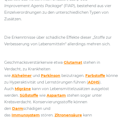
Improvement Agents Package
“ (FIAP), bestehend aus vier
Einzelverordnungen zu den unterschiedlichen Typen von
Zusätzen.
Die Erkenntnisse über schädliche Effekte dieser „Stoffe zur
Verbesserung von Lebensmitteln“ allerdings mehren sich.
Geschmacksverstärkerwie etwa
Glutamat
stehen in
Verdacht, zu Krankheiten
wie
Alzheimer
und
Parkinson
beizutragen.
Farbstoffe
könne
zu Hyperaktivität und Lernstörungen führen (
ADHS
).
Auch
Migräne
kann von Lebensmittelzusätzen ausgelöst
werden.
Süßstoffe
wie
Aspartam
stehen sogar unter
Krebsverdacht. Konservierungsstoffe können
den
Darm
schädigen und
das
Immunsystem
stören.
Zitronensäure
kann