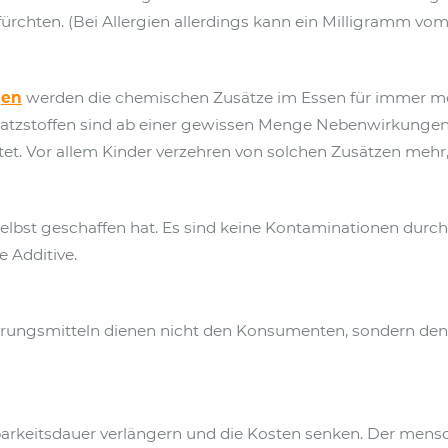
efürchten. (Bei Allergien allerdings kann ein Milligramm vo
gen
werden die chemischen Zusätze im Essen für immer 
Zusatzstoffen sind ab einer gewissen Menge Nebenwirkunge
t. Vor allem Kinder verzehren von solchen Zusätzen mehr, a
 selbst geschaffen hat. Es sind keine Kontaminationen durc
 Additive.
rungsmitteln dienen nicht den Konsumenten, sondern den He
altbarkeitsdauer verlängern und die Kosten senken. Der me