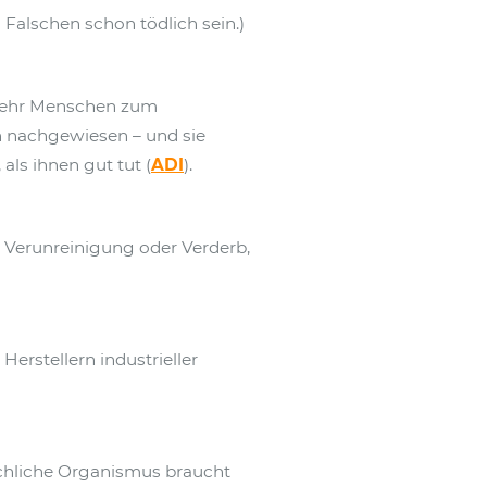
m Falschen schon tödlich sein.)
mehr Menschen zum
n nachgewiesen – und sie
ls ihnen gut tut (
ADI
).
h Verunreinigung oder Verderb,
rstellern industrieller
nschliche Organismus braucht