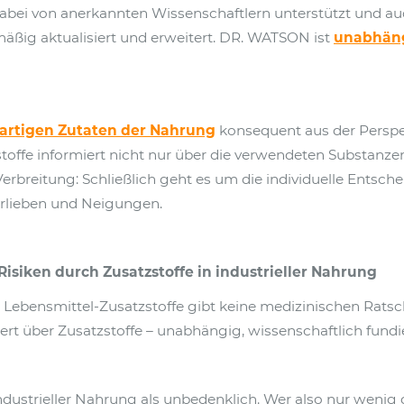
i von anerkannten Wissenschaftlern unterstützt und auch 
ig aktualisiert und erweitert. DR. WATSON ist
unabhän
artigen Zutaten der Nahrung
konsequent aus der Perspek
ffe informiert nicht nur über die verwendeten Substanzen
Verbreitung: Schließlich geht es um die individuelle Ents
orlieben und Neigungen.
isiken durch Zusatzstoffe in industrieller Nahrung
ebensmittel-Zusatzstoffe gibt keine medizinischen Rats
 über Zusatzstoffe – unabhängig, wissenschaftlich fundier
ndustrieller Nahrung als unbedenklich. Wer also nur wenig 