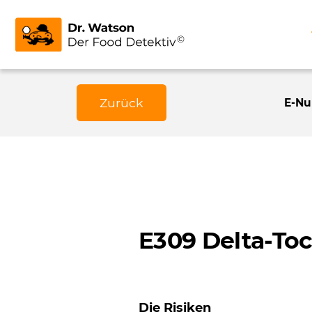
Zurück
E-N
E309 Delta-To
Die Risiken