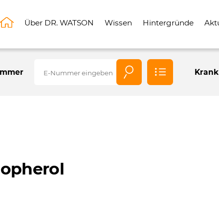
Über DR. WATSON
Wissen
Hintergründe
Akt
Alle
ummer
Krank
E-
Nummern
copherol