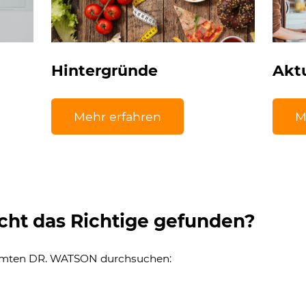
Hintergründe
Akt
Mehr erfahren
M
cht das Richtige gefunden?
amten DR. WATSON durchsuchen: