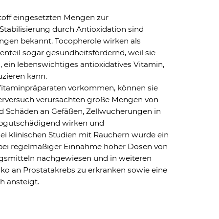
stoff eingesetzten Mengen zur
tabilisierung durch Antioxidation sind
ngen bekannt. Tocopherole wirken als
nteil sogar gesundheitsfördernd, weil sie
, ein lebenswichtiges antioxidatives Vitamin,
uzieren kann.
n Vitaminpräparaten vorkommen, können sie
Tierversuch verursachten große Mengen von
 Schäden an Gefäßen, Zellwucherungen in
rbgutschädigend wirken und
i klinischen Studien mit Rauchern wurde ein
l bei regelmäßiger Einnahme hoher Dosen von
gsmitteln nachgewiesen und in weiteren
iko an Prostatakrebs zu erkranken sowie eine
h ansteigt.