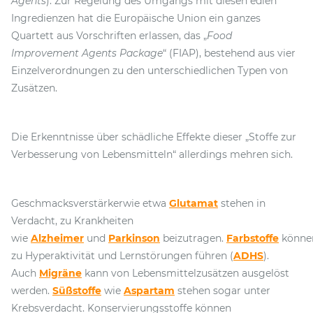
Agents
). Zur Regelung des Umgangs mit diesen edlen
Ingredienzen hat die Europäische Union ein ganzes
Quartett aus Vorschriften erlassen, das „
Food
Improvement Agents Package
“ (FIAP), bestehend aus vier
Einzelverordnungen zu den unterschiedlichen Typen von
Zusätzen.
Die Erkenntnisse über schädliche Effekte dieser „Stoffe zur
Verbesserung von Lebensmitteln“ allerdings mehren sich.
Geschmacksverstärkerwie etwa
Glutamat
stehen in
Verdacht, zu Krankheiten
wie
Alzheimer
und
Parkinson
beizutragen.
Farbstoffe
könne
zu Hyperaktivität und Lernstörungen führen (
ADHS
).
Auch
Migräne
kann von Lebensmittelzusätzen ausgelöst
werden.
Süßstoffe
wie
Aspartam
stehen sogar unter
Krebsverdacht. Konservierungsstoffe können