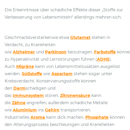
Die Erkenntnisse über schädliche Effekte dieser „Stoffe zur
Verbesserung von Lebensmitteln“ allerdings mehren sich.
Geschmacksverstärkerwie etwa
Glutamat
stehen in
Verdacht, zu Krankheiten
wie
Alzheimer
und
Parkinson
beizutragen.
Farbstoffe
könne
zu Hyperaktivität und Lernstörungen führen (
ADHS
).
Auch
Migräne
kann von Lebensmittelzusätzen ausgelöst
werden.
Süßstoffe
wie
Aspartam
stehen sogar unter
Krebsverdacht. Konservierungsstoffe können
den
Darm
schädigen und
das
Immunsystem
stören.
Zitronensäure
kann
die
Zähne
angreifen, außerdem schädliche Metalle
wie
Aluminium
ins
Gehirn
transportieren.
Industrielles
Aroma
kann dick machen.
Phosphate
können
den Alterungsprozess beschleunigen und Krankheiten