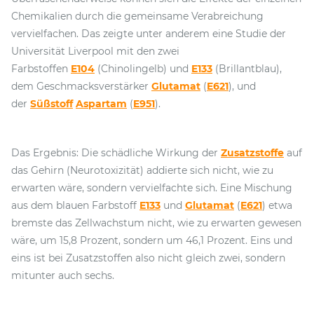
Chemikalien durch die gemeinsame Verabreichung
vervielfachen. Das zeigte unter anderem eine Studie der
Universität Liverpool mit den zwei
Farbstoffen
E104
(Chinolingelb) und
E133
(Brillantblau),
dem Geschmacksverstärker
Glutamat
(
E621
), und
der
Süßstoff
Aspartam
(
E951
).
Das Ergebnis: Die schädliche Wirkung der
Zusatzstoffe
auf
das Gehirn (Neurotoxizität) addierte sich nicht, wie zu
erwarten wäre, sondern vervielfachte sich. Eine Mischung
aus dem blauen Farbstoff
E133
und
Glutamat
(
E621
) etwa
bremste das Zellwachstum nicht, wie zu erwarten gewesen
wäre, um 15,8 Prozent, sondern um 46,1 Prozent. Eins und
eins ist bei Zusatzstoffen also nicht gleich zwei, sondern
mitunter auch sechs.