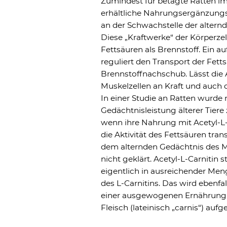
Zumindest für betagte Ratten im
erhältliche Nahrungsergänzungsm
an der Schwachstelle der altern
Diese „Kraftwerke“ der Körperzel
Fettsäuren als Brennstoff. Ein 
reguliert den Transport der Fett
Brennstoffnachschub. Lässt die A
Muskelzellen an Kraft und auch d
In einer Studie an Ratten wurde
Gedächtnisleistung älterer Tiere
wenn ihre Nahrung mit Acetyl-L-
die Aktivität des Fettsäuren tra
dem alternden Gedächtnis des Me
nicht geklärt. Acetyl-L-Carnitin
eigentlich in ausreichender Men
des L-Carnitins. Das wird ebenfa
einer ausgewogenen Ernährung ü
Fleisch (lateinisch „carnis“) au