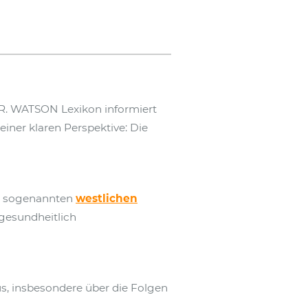
R. WATSON Lexikon informiert
iner klaren Perspektive: Die
er sogenannten
westlichen
 gesundheitlich
s, insbesondere über die Folgen