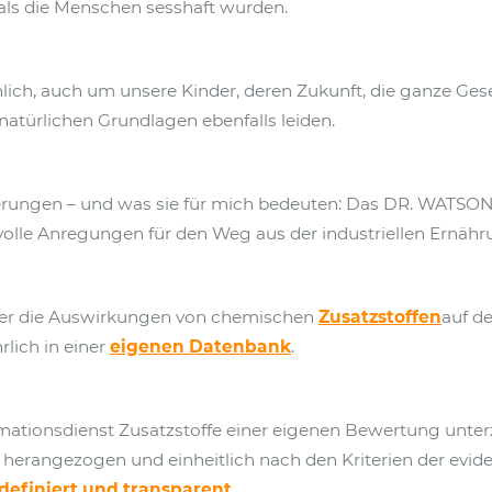
als die Menschen sesshaft wurden.
lich, auch um unsere Kinder, deren Zukunft, die ganze Gesel
atürlichen Grundlagen ebenfalls leiden.
rungen – und was sie für mich bedeuten: Das DR. WATSON L
olle Anregungen für den Weg aus der industriellen Ernähru
er die Auswirkungen von chemischen
Zusatzstoffen
auf d
rlich in einer
eigenen Datenbank
.
rmationsdienst Zusatzstoffe einer eigenen Bewertung unte
 herangezogen und einheitlich nach den Kriterien der evide
 definiert und transparent
.