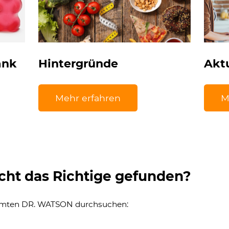
ank
Hintergründe
Akt
Mehr erfahren
M
cht das Richtige gefunden?
amten DR. WATSON durchsuchen: