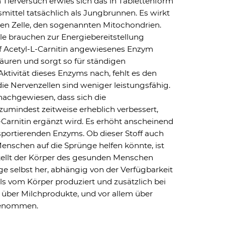
 Tierversuch erwies sich das in Tablettenform
ittel tatsächlich als Jungbrunnen. Es wirkt
den Zelle, den sogenannten Mitochondrien.
le brauchen zur Energiebereitstellung
auf Acetyl-L-Carnitin angewiesenes Enzym
säuren und sorgt so für ständigen
ktivität dieses Enzyms nach, fehlt es den
ie Nervenzellen sind weniger leistungsfähig.
 nachgewiesen, dass sich die
 zumindest zeitweise erheblich verbessert,
Carnitin ergänzt wird. Es erhöht anscheinend
nsportierenden Enzyms. Ob dieser Stoff auch
nschen auf die Sprünge helfen könnte, ist
 stellt der Körper des gesunden Menschen
ge selbst her, abhängig von der Verfügbarkeit
lls vom Körper produziert und zusätzlich bei
ber Milchprodukte, und vor allem über
fgenommen.