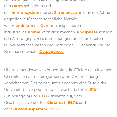
den
Darm
schädigen und
das
Immunsystem
stören.
Zitronensäure
kann die Zähne
angreifen, außerdem schädliche Metalle
wie
Aluminium
ins
Gehirn
transportieren.
Industrielles
Aroma
kann dick machen.
Phosphate
können
den Alterungsprozess beschleunigen und Krankheiten
früher auftreten lassen wie Herzleiden, Bluthochdruck, die
Knochenschwäche
Osteoporose
.
Überraschenderweise können sich die Effekte der einzelnen
Chemikalien durch die gemeinsame Verabreichung
vervielfachen. Das zeigte unter anderem eine Studie der
Universität Liverpool mit den zwei Farbstoffen
E104
(Chinolingelb) und
E133
(Brillantblau), dem
Geschmacksverstärker
Glutamat
(
E621
), und
der
Süßstoff
Aspartam
(
E951
).