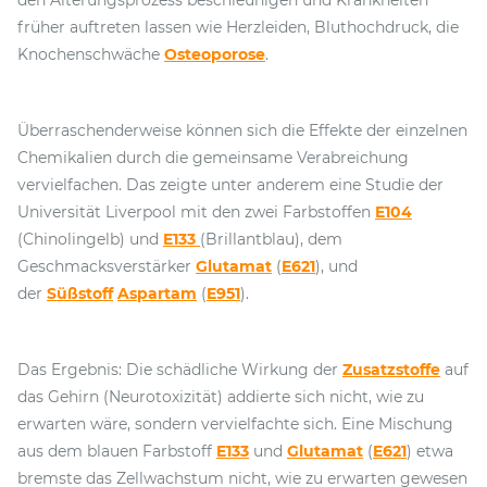
den Alterungsprozess beschleunigen und Krankheiten
früher auftreten lassen wie Herzleiden, Bluthochdruck, die
Knochenschwäche
Osteoporose
.
Überraschenderweise können sich die Effekte der einzelnen
Chemikalien durch die gemeinsame Verabreichung
vervielfachen. Das zeigte unter anderem eine Studie der
Universität Liverpool mit den zwei Farbstoffen
E104
(Chinolingelb) und
E133
(Brillantblau), dem
Geschmacksverstärker
Glutamat
(
E621
), und
der
Süßstoff
Aspartam
(
E951
).
Das Ergebnis: Die schädliche Wirkung der
Zusatzstoffe
auf
das Gehirn (Neurotoxizität) addierte sich nicht, wie zu
erwarten wäre, sondern vervielfachte sich. Eine Mischung
aus dem blauen Farbstoff
E133
und
Glutamat
(
E621
) etwa
bremste das Zellwachstum nicht, wie zu erwarten gewesen