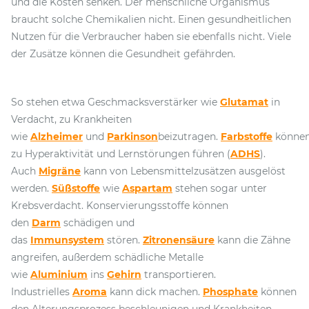
und die Kosten senken. Der menschliche Organismus
braucht solche Chemikalien nicht. Einen gesundheitlichen
Nutzen für die Verbraucher haben sie ebenfalls nicht. Viele
der Zusätze können die Gesundheit gefährden.
So stehen etwa Geschmacksverstärker wie
Glutamat
in
Verdacht, zu Krankheiten
wie
Alzheimer
und
Parkinson
beizutragen.
Farbstoffe
könne
zu Hyperaktivität und Lernstörungen führen (
ADHS
).
Auch
Migräne
kann von Lebensmittelzusätzen ausgelöst
werden.
Süßstoffe
wie
Aspartam
stehen sogar unter
Krebsverdacht. Konservierungsstoffe können
den
Darm
schädigen und
das
Immunsystem
stören.
Zitronensäure
kann die Zähne
angreifen, außerdem schädliche Metalle
wie
Aluminium
ins
Gehirn
transportieren.
Industrielles
Aroma
kann dick machen.
Phosphate
können