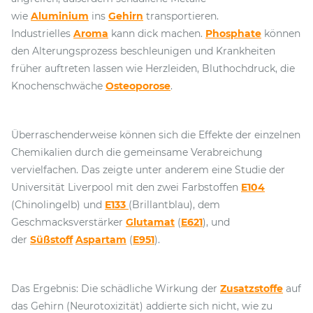
wie
Aluminium
ins
Gehirn
transportieren.
Industrielles
Aroma
kann dick machen.
Phosphate
können
den Alterungsprozess beschleunigen und Krankheiten
früher auftreten lassen wie Herzleiden, Bluthochdruck, die
Knochenschwäche
Osteoporose
.
Überraschenderweise können sich die Effekte der einzelnen
Chemikalien durch die gemeinsame Verabreichung
vervielfachen. Das zeigte unter anderem eine Studie der
Universität Liverpool mit den zwei Farbstoffen
E104
(Chinolingelb) und
E133
(Brillantblau), dem
Geschmacksverstärker
Glutamat
(
E621
), und
der
Süßstoff
Aspartam
(
E951
).
Das Ergebnis: Die schädliche Wirkung der
Zusatzstoffe
auf
das Gehirn (Neurotoxizität) addierte sich nicht, wie zu