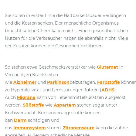
Sie sollen in erster Linie die Haltbarkeitsdauer verlängern
und die Kosten senken. Der menschliche Organismus
braucht solche Chemikalien nicht. Einen gesundheitlichen
Nutzen für die Verbraucher haben sie ebenfalls nicht. Viele
der Zusätze können die Gesundheit gefährden.
So stehen etwa Geschmacksverstärker wie
Glutamat
in
Verdacht, zu Krankheiten
wie
Alzheimer
und
Parkinson
beizutragen.
Farbstoffe
könne
zu Hyperaktivität und Lernstörungen führen (
ADHS
).
Auch
Migräne
kann von Lebensmittelzusätzen ausgelöst
werden.
Süßstoffe
wie
Aspartam
stehen sogar unter
Krebsverdacht. Konservierungsstoffe können
den
Darm
schädigen und
das
Immunsystem
stören.
Zitronensäure
kann die Zähne
angreifen, außerdem schädliche Metalle