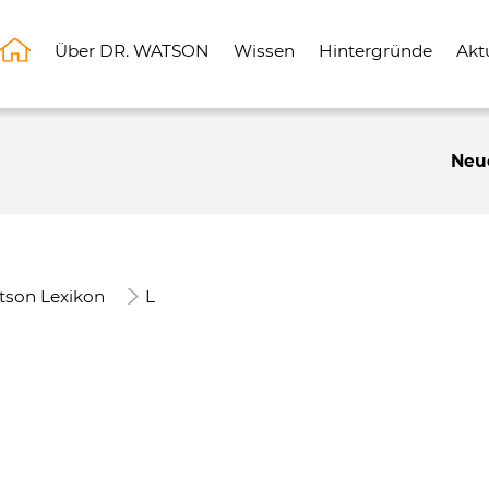
Über DR. WATSON
Wissen
Hintergründe
Akt
Neu
tson Lexikon
L
n