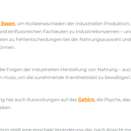
 Essen
, um Kollateralschäden der industriellen Produktion
d einflussreichen Fachleuten zu Industriekonzernen – und 
enten zu Fehlentscheidungen bei der Nahrungsauswahl und
önnen.
 Folgen der industriellen Herstellung von Nahrung – auch 
 muss, um die zunehmende Krankheitslast zu bewältigen.
rung hat auch Auswirkungen auf das
Gehirn
, die Psyche, das
lten.
tion stellt eine epochale Veränderung dar, nach Ansicht m