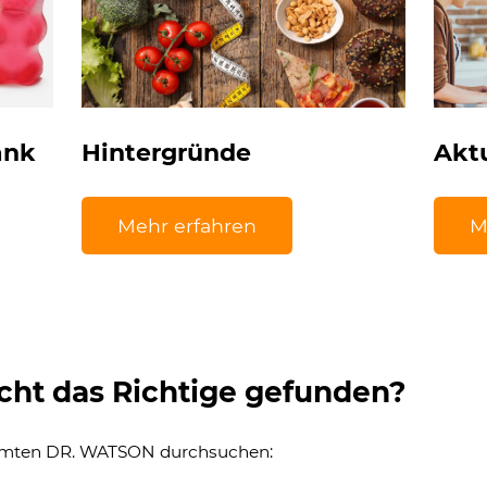
ank
Hintergründe
Akt
Mehr erfahren
M
cht das Richtige gefunden?
amten DR. WATSON durchsuchen: