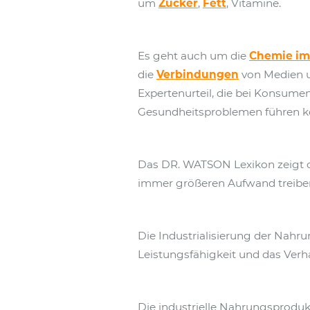
um
Zucker
,
Fett
, Vitamine.
Es geht auch um die
Chemie im
die
Verbindungen
von Medien un
Expertenurteil, die bei Konsum
Gesundheitsproblemen führen k
Das DR. WATSON Lexikon zeigt die
immer größeren Aufwand treiben
Die Industrialisierung der Nah
Leistungsfähigkeit und das Verha
Die industrielle Nahrungsproduk