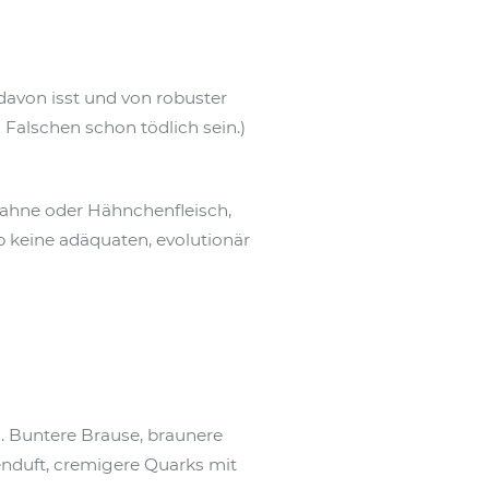
davon isst und von robuster
m Falschen schon tödlich sein.)
Sahne oder Hähnchenfleisch,
b keine adäquaten, evolutionär
h. Buntere Brause, braunere
enduft, cremigere Quarks mit