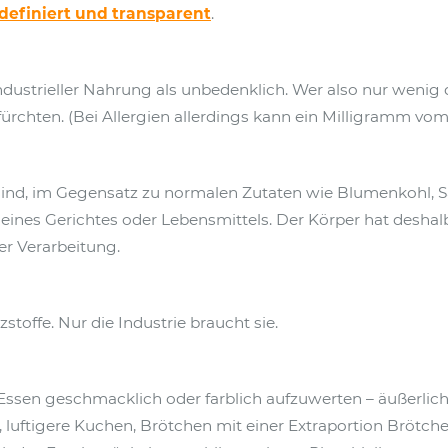
 definiert und transparent
.
ndustrieller Nahrung als unbedenklich. Wer also nur wenig 
efürchten. (Bei Allergien allerdings kann ein Milligramm vo
 sind, im Gegensatz zu normalen Zutaten wie Blumenkohl, 
e eines Gerichtes oder Lebensmittels. Der Körper hat deshal
r Verarbeitung.
toffe. Nur die Industrie braucht sie.
e Essen geschmacklich oder farblich aufzuwerten – äußerlic
 luftigere Kuchen, Brötchen mit einer Extraportion Brötch