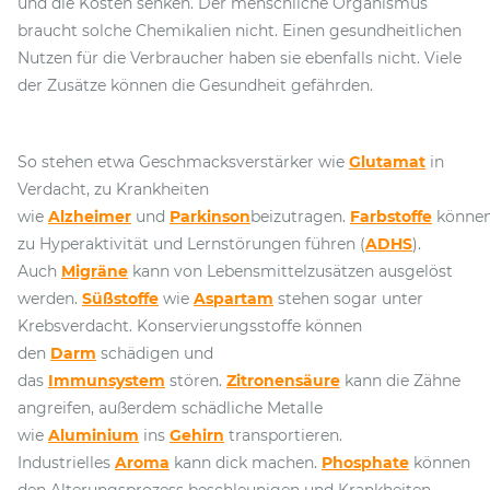
und die Kosten senken. Der menschliche Organismus
braucht solche Chemikalien nicht. Einen gesundheitlichen
Nutzen für die Verbraucher haben sie ebenfalls nicht. Viele
der Zusätze können die Gesundheit gefährden.
So stehen etwa Geschmacksverstärker wie
Glutamat
in
Verdacht, zu Krankheiten
wie
Alzheimer
und
Parkinson
beizutragen.
Farbstoffe
könne
zu Hyperaktivität und Lernstörungen führen (
ADHS
).
Auch
Migräne
kann von Lebensmittelzusätzen ausgelöst
werden.
Süßstoffe
wie
Aspartam
stehen sogar unter
Krebsverdacht. Konservierungsstoffe können
den
Darm
schädigen und
das
Immunsystem
stören.
Zitronensäure
kann die Zähne
angreifen, außerdem schädliche Metalle
wie
Aluminium
ins
Gehirn
transportieren.
Industrielles
Aroma
kann dick machen.
Phosphate
können