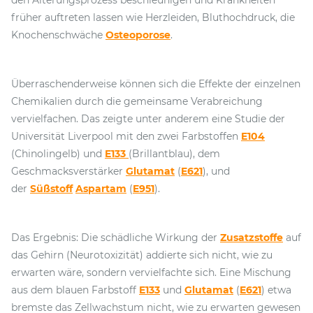
den Alterungsprozess beschleunigen und Krankheiten
früher auftreten lassen wie Herzleiden, Bluthochdruck, die
Knochenschwäche
Osteoporose
.
Überraschenderweise können sich die Effekte der einzelnen
Chemikalien durch die gemeinsame Verabreichung
vervielfachen. Das zeigte unter anderem eine Studie der
Universität Liverpool mit den zwei Farbstoffen
E104
(Chinolingelb) und
E133
(Brillantblau), dem
Geschmacksverstärker
Glutamat
(
E621
), und
der
Süßstoff
Aspartam
(
E951
).
Das Ergebnis: Die schädliche Wirkung der
Zusatzstoffe
auf
das Gehirn (Neurotoxizität) addierte sich nicht, wie zu
erwarten wäre, sondern vervielfachte sich. Eine Mischung
aus dem blauen Farbstoff
E133
und
Glutamat
(
E621
) etwa
bremste das Zellwachstum nicht, wie zu erwarten gewesen