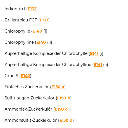
Indigotin I (
E132
)
Brillantblau FCF (
E133
)
Chlorophylle (
E140
(i)
Chlorophylline (
E140
(ii)
Kupferhaltige Komplexe der Chlorophylle (
E141
(i)
Kupferhaltige Komplexe der Chlorophylline (
E141
(ii)
Grün S (
E142
)
Einfaches Zuckerkulör (
E150 a
)
Sulfitlaugen-Zuckerkulör (
E150 b
)
Ammoniak-Zuckerkulör (
E150 c
)
Ammonsulfit-Zuckerkulör (
E150 d
)