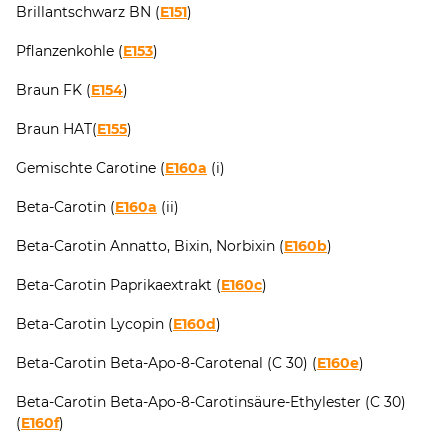
Brillantschwarz BN (
E151
)
Pflanzenkohle (
E153
)
Braun FK (
E154
)
Braun HAT(
E155
)
Gemischte Carotine (
E160a
(i)
Beta-Carotin (
E160a
(ii)
Beta-Carotin Annatto, Bixin, Norbixin (
E160b
)
Beta-Carotin Paprikaextrakt (
E160c
)
Beta-Carotin Lycopin (
E160d
)
Beta-Carotin Beta-Apo-8-Carotenal (C 30) (
E160e
)
Beta-Carotin Beta-Apo-8-Carotinsäure-Ethylester (C 30)
(
E160f
)