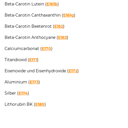
Beta-Carotin Lutein (
E161b
)
Beta-Carotin Canthaxanthin (
E161g
)
Beta-Carotin Beetenrot (
E162
)
Beta-Carotin Anthocyane (
E163
)
Calciumcarbonat (
E170
)
Titandioxid (
E171
)
Eisenoxide und Eisenhydroxide (
E172
)
Aluminium (
E173
)
Silber (
E174
)
Lithorubin BK (
E180
)