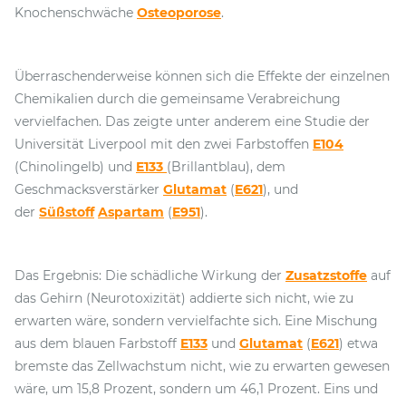
Knochenschwäche
Osteoporose
.
Überraschenderweise können sich die Effekte der einzelnen
Chemikalien durch die gemeinsame Verabreichung
vervielfachen. Das zeigte unter anderem eine Studie der
Universität Liverpool mit den zwei Farbstoffen
E104
(Chinolingelb) und
E133
(Brillantblau), dem
Geschmacksverstärker
Glutamat
(
E621
), und
der
Süßstoff
Aspartam
(
E951
).
Das Ergebnis: Die schädliche Wirkung der
Zusatzstoffe
auf
das Gehirn (Neurotoxizität) addierte sich nicht, wie zu
erwarten wäre, sondern vervielfachte sich. Eine Mischung
aus dem blauen Farbstoff
E133
und
Glutamat
(
E621
) etwa
bremste das Zellwachstum nicht, wie zu erwarten gewesen
wäre, um 15,8 Prozent, sondern um 46,1 Prozent. Eins und