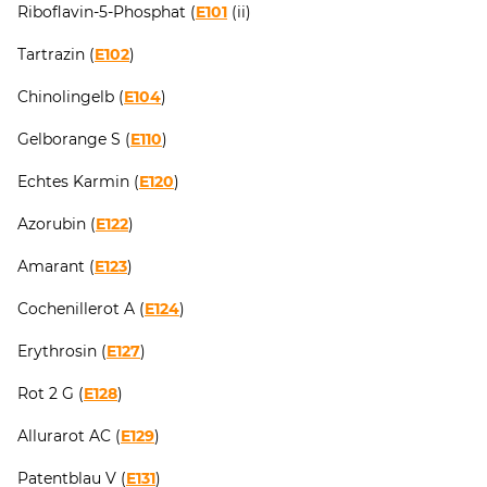
Riboflavin-5-Phosphat (
E101
(ii)
Tartrazin (
E102
)
Chinolingelb (
E104
)
Gelborange S (
E110
)
Echtes Karmin (
E120
)
Azorubin (
E122
)
Amarant (
E123
)
Cochenillerot A (
E124
)
Erythrosin (
E127
)
Rot 2 G (
E128
)
Allurarot AC (
E129
)
Patentblau V (
E131
)