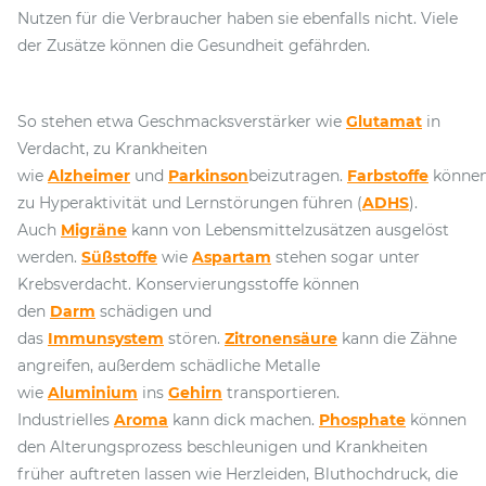
Nutzen für die Verbraucher haben sie ebenfalls nicht. Viele
der Zusätze können die Gesundheit gefährden.
So stehen etwa Geschmacksverstärker wie
Glutamat
in
Verdacht, zu Krankheiten
wie
Alzheimer
und
Parkinson
beizutragen.
Farbstoffe
könne
zu Hyperaktivität und Lernstörungen führen (
ADHS
).
Auch
Migräne
kann von Lebensmittelzusätzen ausgelöst
werden.
Süßstoffe
wie
Aspartam
stehen sogar unter
Krebsverdacht. Konservierungsstoffe können
den
Darm
schädigen und
das
Immunsystem
stören.
Zitronensäure
kann die Zähne
angreifen, außerdem schädliche Metalle
wie
Aluminium
ins
Gehirn
transportieren.
Industrielles
Aroma
kann dick machen.
Phosphate
können
den Alterungsprozess beschleunigen und Krankheiten
früher auftreten lassen wie Herzleiden, Bluthochdruck, die