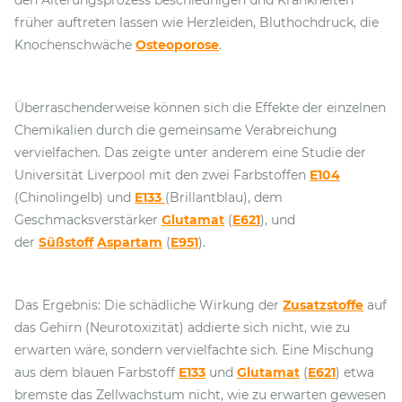
den Alterungsprozess beschleunigen und Krankheiten
früher auftreten lassen wie Herzleiden, Bluthochdruck, die
Knochenschwäche
Osteoporose
.
Überraschenderweise können sich die Effekte der einzelnen
Chemikalien durch die gemeinsame Verabreichung
vervielfachen. Das zeigte unter anderem eine Studie der
Universität Liverpool mit den zwei Farbstoffen
E104
(Chinolingelb) und
E133
(Brillantblau), dem
Geschmacksverstärker
Glutamat
(
E621
), und
der
Süßstoff
Aspartam
(
E951
).
Das Ergebnis: Die schädliche Wirkung der
Zusatzstoffe
auf
das Gehirn (Neurotoxizität) addierte sich nicht, wie zu
erwarten wäre, sondern vervielfachte sich. Eine Mischung
aus dem blauen Farbstoff
E133
und
Glutamat
(
E621
) etwa
bremste das Zellwachstum nicht, wie zu erwarten gewesen