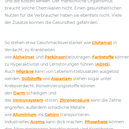
und die Kosten senken. Der menschliche Organismus
braucht solche Chemikalien nicht. Einen gesundheitlichen
Nutzen für die Verbraucher haben sie ebenfalls nicht. Viele
der Zusätze können die Gesundheit gefährden.
So stehen etwa Geschmacksverstärker wie
Glutamat
in
Verdacht, zu Krankheiten
wie
Alzheimer
und
Parkinson
beizutragen.
Farbstoffe
könne
zu Hyperaktivität und Lernstörungen führen (
ADHS
).
Auch
Migräne
kann von Lebensmittelzusätzen ausgelöst
werden.
Süßstoffe
wie
Aspartam
stehen sogar unter
Krebsverdacht. Konservierungsstoffe können
den
Darm
schädigen und
das
Immunsystem
stören.
Zitronensäure
kann die Zähne
angreifen, außerdem schädliche Metalle
wie
Aluminium
ins
Gehirn
transportieren.
Industrielles
Aroma
kann dick machen.
Phosphate
können