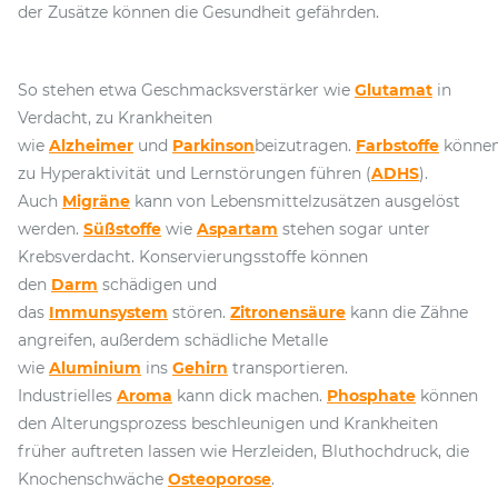
der Zusätze können die Gesundheit gefährden.
So stehen etwa Geschmacksverstärker wie
Glutamat
in
Verdacht, zu Krankheiten
wie
Alzheimer
und
Parkinson
beizutragen.
Farbstoffe
könne
zu Hyperaktivität und Lernstörungen führen (
ADHS
).
Auch
Migräne
kann von Lebensmittelzusätzen ausgelöst
werden.
Süßstoffe
wie
Aspartam
stehen sogar unter
Krebsverdacht. Konservierungsstoffe können
den
Darm
schädigen und
das
Immunsystem
stören.
Zitronensäure
kann die Zähne
angreifen, außerdem schädliche Metalle
wie
Aluminium
ins
Gehirn
transportieren.
Industrielles
Aroma
kann dick machen.
Phosphate
können
den Alterungsprozess beschleunigen und Krankheiten
früher auftreten lassen wie Herzleiden, Bluthochdruck, die
Knochenschwäche
Osteoporose
.