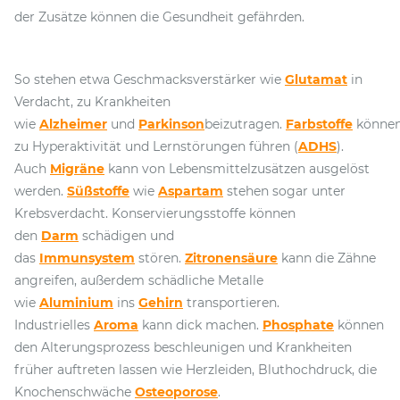
der Zusätze können die Gesundheit gefährden.
So stehen etwa Geschmacksverstärker wie
Glutamat
in
Verdacht, zu Krankheiten
wie
Alzheimer
und
Parkinson
beizutragen.
Farbstoffe
könne
zu Hyperaktivität und Lernstörungen führen (
ADHS
).
Auch
Migräne
kann von Lebensmittelzusätzen ausgelöst
werden.
Süßstoffe
wie
Aspartam
stehen sogar unter
Krebsverdacht. Konservierungsstoffe können
den
Darm
schädigen und
das
Immunsystem
stören.
Zitronensäure
kann die Zähne
angreifen, außerdem schädliche Metalle
wie
Aluminium
ins
Gehirn
transportieren.
Industrielles
Aroma
kann dick machen.
Phosphate
können
den Alterungsprozess beschleunigen und Krankheiten
früher auftreten lassen wie Herzleiden, Bluthochdruck, die
Knochenschwäche
Osteoporose
.