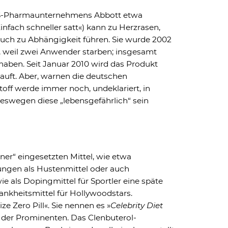
 US-Pharmaunternehmens Abbott etwa
Einfach schneller satt«) kann zu Herzrasen,
ch zu Abhängigkeit führen. Sie wurde 2002
 weil zwei Anwender starben; insgesamt
haben. Seit Januar 2010 wird das Produkt
rkauft. Aber, warnen die deutschen
off werde immer noch, undeklariert, in
weswegen diese „lebensgefährlich“ sein
ner“ eingesetzten Mittel, wie etwa
ngen als Hustenmittel oder auch
ie als Dopingmittel für Sportler eine späte
lankheitsmittel für Hollywoodstars.
e Zero Pill«. Sie nennen es »
Celebrity Diet
der Prominenten. Das Clenbuterol-