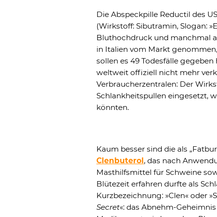
Die Abspeckpille Reductil des
(Wirkstoff: Sibutramin, Slogan: »
Bluthochdruck und manchmal au
in Italien vom Markt genommen,
sollen es 49 Todesfälle gegeben 
weltweit offiziell nicht mehr ve
Verbraucherzentralen: Der Wirkst
Schlankheitspullen eingesetzt, 
könnten.
Kaum besser sind die als „Fatbur
Clenbuterol
, das nach Anwendu
Masthilfsmittel für Schweine sow
Blütezeit erfahren durfte als Sch
Kurzbezeichnung: »Clen« oder »Siz
Secret
«: das Abnehm-Geheimnis 