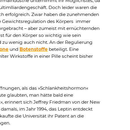
rmaindustrie unternimmt ihr Möglichstes, da
Multimlliardengeschäft. Doch leider waren die
ich erfolgreich. Zwar haben die zunehmenden
ie Gewichtsregulation des Körpers immer
orgebracht – aber zumeist mit ernüchternden
t für den Körper so wichtig wie sein
und zu wenig auch nicht. An der Regulierung
one
und
Botenstoffe
beteiligt. Eine
er Wirkstoffe in einer Pille scheint bisher
ffnungen, als das »Schlankheitshormon«
te glaubten, man hätte bald eine
 erinnert sich Jeffrey Friedman von der New
r damals, im Jahr 1994, das Leptin entdeckt
kaufte die Universität ihr Patent an die
mgen.