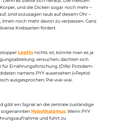
 Denn es stellte sich heraus: Die meisten
örper, und die Dicken sogar noch mehr –
auf, sind sozusagen taub auf diesem Ohr –
n, ihnen noch mehr davon zu verpassen. Ganz
iverse Krebsarten fördert.
rstopper
Leptin
nichts ist, könnte man es ja
igungsabteilung versuchen, dachten sich
t für Ernährungsforschung (Dife) Potsdam-
ndidaten namens PYY ausersehen (»Peptid
lisch ausgesprochen: Pie-wai-wai.
d gibt ein Signal an die zentrale zuständige
n sogenannten
Hypothalamus
. Wenn PYY
Nahrungsaufnahme und führt zu