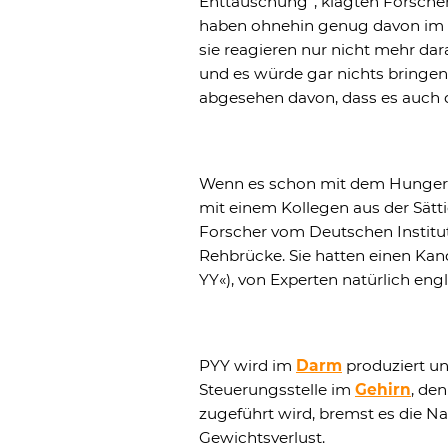
Enttäuschung“, klagten Forscher.
haben ohnehin genug davon im K
sie reagieren nur nicht mehr dar
und es würde gar nichts bringe
abgesehen davon, dass es auch d
Wenn es schon mit dem Hunge
mit einem Kollegen aus der Sätt
Forscher vom Deutschen Institu
Rehbrücke. Sie hatten einen Ka
YY«), von Experten natürlich eng
PYY wird im
Darm
produziert un
Steuerungsstelle im
Gehirn
, de
zugeführt wird, bremst es die 
Gewichtsverlust.