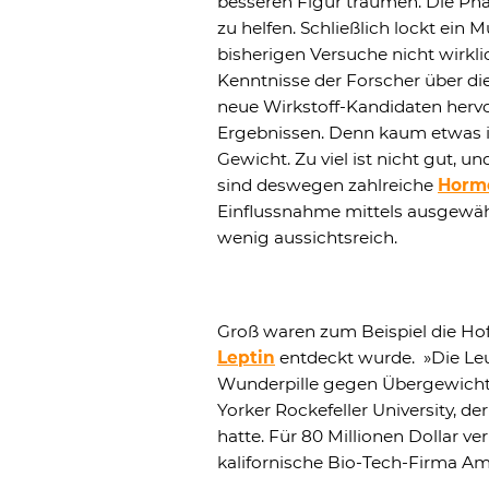
besseren Figur träumen. Die Pha
zu helfen. Schließlich lockt ein 
bisherigen Versuche nicht wirkl
Kenntnisse der Forscher über d
neue Wirkstoff-Kandidaten herv
Ergebnissen. Denn kaum etwas is
Gewicht. Zu viel ist nicht gut, 
sind deswegen zahlreiche
Horm
Einflussnahme mittels ausgewählt
wenig aussichtsreich.
Groß waren zum Beispiel die Ho
Leptin
entdeckt wurde. »Die Leu
Wunderpille gegen Übergewicht«,
Yorker Rockefeller University, de
hatte. Für 80 Millionen Dollar ver
kalifornische Bio-Tech-Firma A