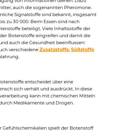
agung von Informationen dienen. Dazu
mitter, auch die sogenannten Pheromone.
liche Signalstoffe sind bekannt, insgesamt
bis zu 30 000. Beim Essen sind nach
stoffe beteiligt. Viele Inhaltsstoffe der
er Botenstoffe eingreifen und damit die
 und auch die Gesundheit beeinflussen:
auch verschiedene
Zusatzstoffe
,
Süßstoffe
 Nahrung.
otenstoffe entscheidet über eine
Mensch sich verhält und ausdrückt. In diese
verarbeitung kann mit chemischen Mitteln
, durch Medikamente und Drogen.
 Gefühlschemikalien spielt der Botenstoff