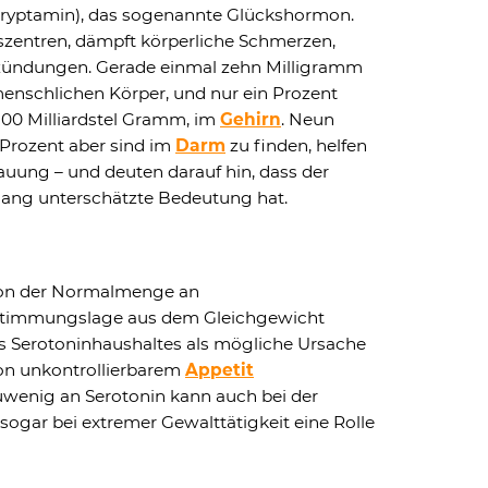
tryptamin), das sogenannte Glückshormon.
gszentren, dämpft körperliche Schmerzen,
ündungen. Gerade einmal zehn Milligramm
menschlichen Körper, und nur ein Prozent
100 Milliardstel Gramm, im
Gehirn
. Neun
 Prozent aber sind im
Darm
zu finden, helfen
auung – und deuten darauf hin, dass der
lang unterschätzte Bedeutung hat.
von der Normalmenge an
Stimmungslage aus dem Gleichgewicht
s Serotoninhaushaltes als mögliche Ursache
on unkontrollierbarem
Appetit
 Zuwenig an Serotonin kann auch bei der
 sogar bei extremer Gewalttätigkeit eine Rolle